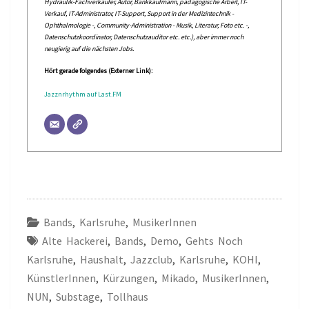
Hydraulik-Fachverkäufer, Autor, Bankkaufmann, pädagogische Arbeit, IT-
Verkauf, IT-Administrator, IT-Support, Support in der Medizintechnik -
Ophthalmologie -, Community-Administration - Musik, Literatur, Foto etc. -,
Datenschutzkoordinator, Datenschutzauditor etc. etc.), aber immer noch
neugierig auf die nächsten Jobs.
Hört gerade folgendes (Externer Link):
Jazznrhythm auf Last.FM
Bands
,
Karlsruhe
,
MusikerInnen
Alte Hackerei
,
Bands
,
Demo
,
Gehts Noch
Karlsruhe
,
Haushalt
,
Jazzclub
,
Karlsruhe
,
KOHI
,
KünstlerInnen
,
Kürzungen
,
Mikado
,
MusikerInnen
,
NUN
,
Substage
,
Tollhaus