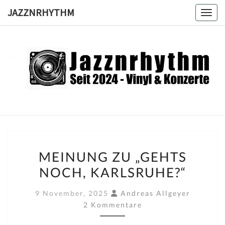
Skip
JAZZNRHYTHM
Toggl
to
content
JAZZNRH
Seit
2024 –
Vinyl &
Konzerte
MEINUNG
MEINUNG ZU „GEHTS
ZU
NOCH, KARLSRUHE?“
„GEHTS
NOCH,
Kommen
9 November, 2025
Andreas Allgeyer
KARLSRUHE?“
2 Kommentare