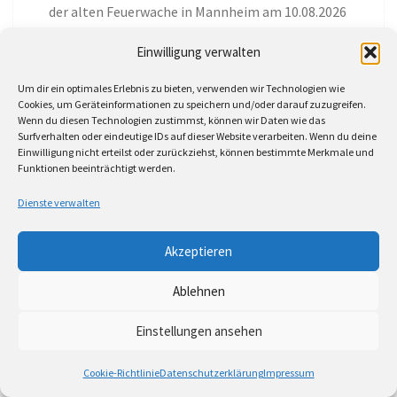
der alten Feuerwache in Mannheim am 10.08.2026
Swinsian – Große Musiksammlungen auf dem Mac
Einwilligung verwalten
verwalten (1)
Um dir ein optimales Erlebnis zu bieten, verwenden wir Technologien wie
Cookies, um Geräteinformationen zu speichern und/oder darauf zuzugreifen.
Ankündigung: Yara auf der Feldbühne vom Fest
Wenn du diesen Technologien zustimmst, können wir Daten wie das
am 25.07.2026 um 18:00
Surfverhalten oder eindeutige IDs auf dieser Website verarbeiten. Wenn du deine
Einwilligung nicht erteilst oder zurückziehst, können bestimmte Merkmale und
Funktionen beeinträchtigt werden.
Dienste verwalten
ARCHIV
Akzeptieren
Ablehnen
August 2026
Einstellungen ansehen
Juli 2026
Cookie-Richtlinie
Datenschutzerklärung
Impressum
Juni 2026