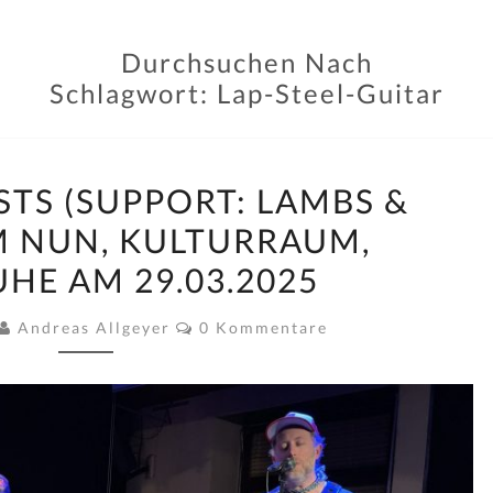
Durchsuchen Nach
Schlagwort:
Lap-Steel-Guitar
APOLLO
TS (SUPPORT: LAMBS &
GHOSTS
M NUN, KULTURRAUM,
(SUPPORT:
HE AM 29.03.2025
LAMBS
&
Kommentare
Andreas Allgeyer
0 Kommentare
WOLVES)
IM
NUN,
KULTURRAUM,
KARLSRUHE