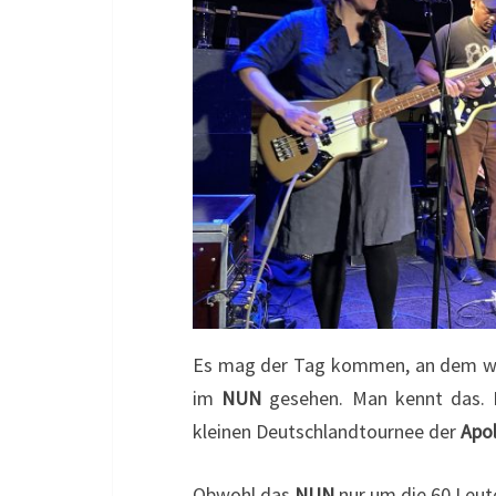
Es mag der Tag kommen, an dem wir 
im
NUN
gesehen. Man kennt das. D
kleinen Deutschlandtournee der
Apol
Obwohl das
NUN
nur um die 60 Leute