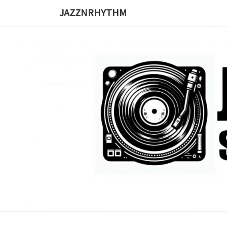
Skip
JAZZNRHYTHM
to
content