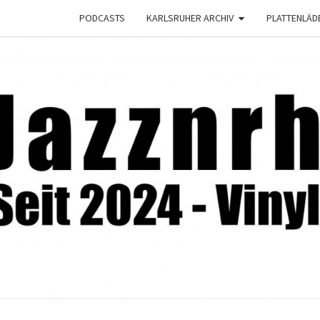
PODCASTS
KARLSRUHER ARCHIV
PLATTENLÄD
JAZZ
Seit
2024 –
Vinyl &
Konzerte