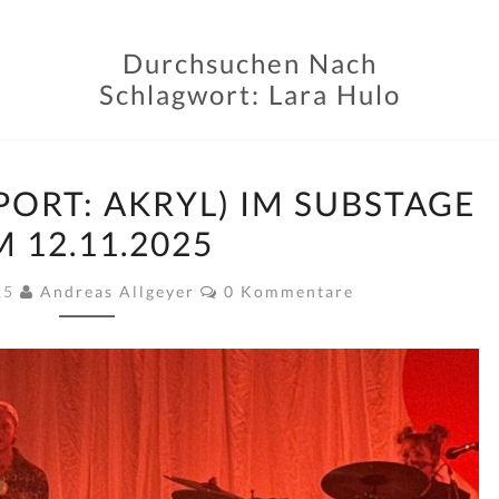
Durchsuchen Nach
Schlagwort:
Lara Hulo
LARA
PORT: AKRYL) IM SUBSTAGE
HULO
 12.11.2025
(SUPPORT:
AKRYL)
Kommentare
25
Andreas Allgeyer
0 Kommentare
IM
SUBSTAGE
AM
12.11.2025