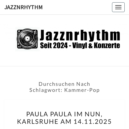
Skip
JAZZNRHYTHM
Togg
to
navig
content
JAZZNRH
Seit
2024 –
Vinyl &
Konzerte
Durchsuchen Nach
Schlagwort:
Kammer-Pop
PAULA
PAULA PAULA IM NUN,
PAULA
KARLSRUHE AM 14.11.2025
IM