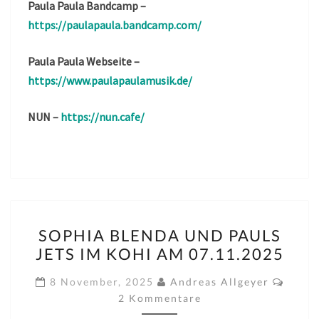
Paula Paula Bandcamp –
https://paulapaula.bandcamp.com/
Paula Paula Webseite –
https://www.paulapaulamusik.de/
NUN –
https://nun.cafe/
SOPHIA
SOPHIA BLENDA UND PAULS
BLENDA
JETS IM KOHI AM 07.11.2025
UND
PAULS
Komm
8 November, 2025
Andreas Allgeyer
JETS
2 Kommentare
IM