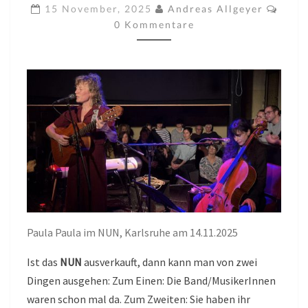
NUN,
Komm
15 November, 2025
Andreas Allgeyer
KARLSRUHE
0 Kommentare
AM
14.11.2025
Paula Paula im NUN, Karlsruhe am 14.11.2025
Ist das
NUN
ausverkauft, dann kann man von zwei
Dingen ausgehen: Zum Einen: Die Band/MusikerInnen
waren schon mal da. Zum Zweiten: Sie haben ihr