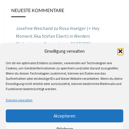
NEUESTE KOMMENTARE
Josefine Weichand
zu
Rosa Hoelger (+ Hey
Moment Aka Stefan Ebert) in Werders
Wohnzimmer Konzerte am 03.07.2026
Einwilligung verwalten
Jochen Spektralometer
zu
Jazznrhythms
Um dir ein optimales Erlebnis zu bieten, verwenden wir Technologien wie
Podcast Nr.01 vom 08.09.2025 mit Joe Astray
Cookies, um Geräteinformationen zu speichern und/oder darauf zuzugreifen.
Wenn du diesen Technologien zustimmst, können wir Daten wie das
MIRI IN THE GREEN
zu
Miri in the Green in der
Surfverhalten oder eindeutige IDs auf dieser Website verarbeiten. Wenn du deine
Einwilligung nicht erteilst oder zurückziehst, können bestimmte Merkmale und
Hemingway Lounge, am 30.05.2026
Funktionen beeinträchtigt werden.
Jörg Thurath
zu
Rene Lober
Dienste verwalten
Molle
zu
Interview mit dem Vinylexpress zum
Akzeptieren
8ten Vinylflohmarkt am 16.05.2026
Ablehnen