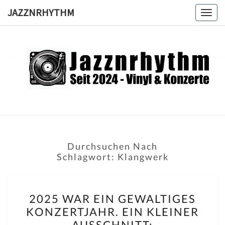
Skip
JAZZNRHYTHM
Togg
to
navig
content
JAZZNRH
Seit
2024 –
Vinyl &
Konzerte
Durchsuchen Nach
Schlagwort:
Klangwerk
2025
2025 WAR EIN GEWALTIGES
WAR
KONZERTJAHR. EIN KLEINER
EIN
AUSSCHNITT: