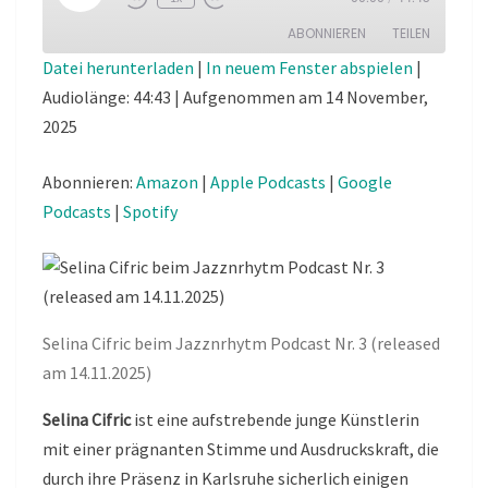
Episode
ABONNIEREN
TEILEN
Datei herunterladen
|
In neuem Fenster abspielen
|
Audiolänge: 44:43
|
Aufgenommen am 14 November,
TEILEN
Amazon
Apple Podcasts
2025
Google Podcasts
Spotify
LINK
RSS FEED
Abonnieren:
Amazon
|
Apple Podcasts
|
Google
EMBED
Podcasts
|
Spotify
Selina Cifric beim Jazznrhytm Podcast Nr. 3 (released
am 14.11.2025)
Selina Cifric
ist eine aufstrebende junge Künstlerin
mit einer prägnanten Stimme und Ausdruckskraft, die
durch ihre Präsenz in Karlsruhe sicherlich einigen