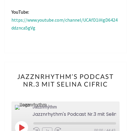
YouTube:
https://www.youtube.com/channel/UCAfD1iHgD6424
ddznca5gVg
JAZZNRHYTHM’S
JAZZNRHYTHM’S PODCAST
PODCAST
NR.3 MIT SELINA CIFRIC
NR.3
MIT
SELINA
Jazznrhythm
CIFRIC
Jazznrhythm's Podcast Nr.3 mit Selina Cifri
Play
1x
00:00
/
44:43