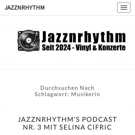
Skip
JAZZNRHYTHM
Togg
to
navig
content
JAZZNRH
Seit
2024 –
Vinyl &
Konzerte
Durchsuchen Nach
Schlagwort:
Musikerin
JAZZNRHYTHM’S
JAZZNRHYTHM’S PODCAST
PODCAST
NR. 3 MIT SELINA CIFRIC
NR.