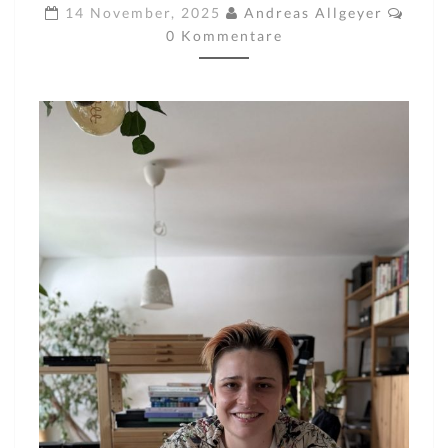
3
Komm
14 November, 2025
Andreas Allgeyer
MIT
0 Kommentare
SELINA
CIFRIC