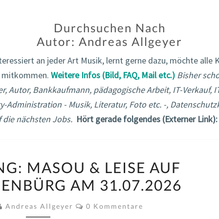
Durchsuchen Nach
Autor:
Andreas Allgeyer
teressiert an jeder Art Musik, lernt gerne dazu, möchte alle 
lle mitkommen.
Weitere Infos (Bild, FAQ, Mail etc.)
Bisher scho
r, Autor, Bankkaufmann, pädagogische Arbeit, IT-Verkauf, IT
dministration - Musik, Literatur, Foto etc. -, Datenschutzk
f die nächsten Jobs.
Hört gerade folgendes (Externer Link):
ANKÜNDIGUNG:
: MASOU & LEISE AUF
MASOU
ENBÜRG AM 31.07.2026
&
LEISE
Kommentare
Andreas Allgeyer
0 Kommentare
AUF