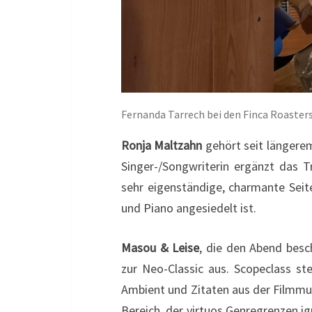
Fernanda Tarrech bei den Finca Roasters
Ronja Maltzahn
gehört seit längere
Singer-/Songwriterin ergänzt das T
sehr eigenständige, charmante Seite
und Piano angesiedelt ist.
Masou & Leise
, die den Abend besc
zur Neo-Classic aus. Scopeclass st
Ambient und Zitaten aus der Filmmu
Bereich, der virtuos Genregrenzen ig