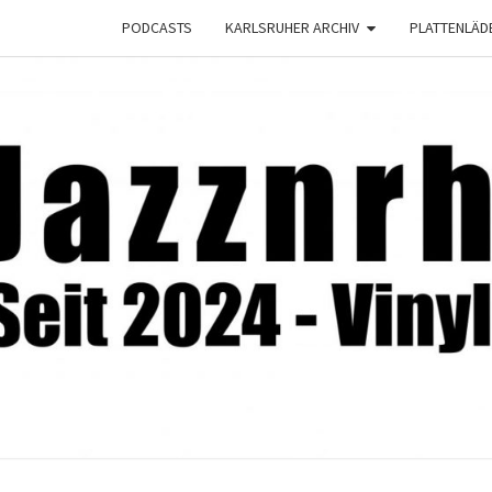
PODCASTS
KARLSRUHER ARCHIV
PLATTENLÄD
JAZZ
Seit
2024 –
Vinyl &
Konzerte