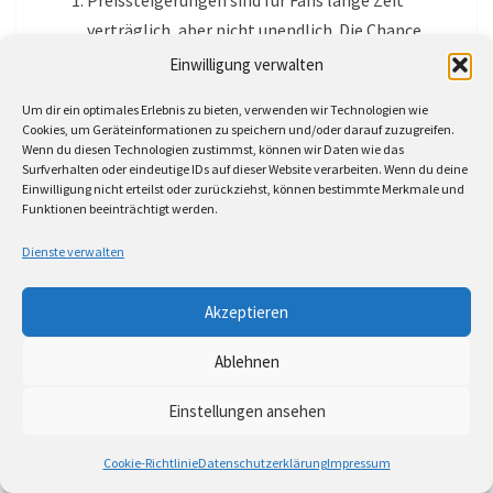
verträglich, aber nicht unendlich. Die Chance,
dass eine Gruppe begeisterter Menschen – aus
Einwilligung verwalten
finanziellen Gründen – nicht mehr mitzieht, ist
Um dir ein optimales Erlebnis zu bieten, verwenden wir Technologien wie
bei allgemeinen Preissteigerungen im
Cookies, um Geräteinformationen zu speichern und/oder darauf zuzugreifen.
persönlichen Umfeld irgendwann gegeben. Ein
Wenn du diesen Technologien zustimmst, können wir Daten wie das
Surfverhalten oder eindeutige IDs auf dieser Website verarbeiten. Wenn du deine
Markt, der überhitzt, also beliebig nach oben
Einwilligung nicht erteilst oder zurückziehst, können bestimmte Merkmale und
klettert, führt zu einer Frustration, wenn Dinge
Funktionen beeinträchtigt werden.
unerreichbar, aber auch beliebig an Menge und
Dienste verwalten
Zahl, werden.
Schallplatten sind nur bei guter Pflege und
Akzeptieren
entsprechendem Aufwand ein Hörvergnügen. So
begeistert sich manche zeigen – bei Kratzer und
Ablehnen
leisem Knistern: schon bei der
CD
habe ich das
Einstellungen ansehen
nicht. Bei Schallplatten jedoch muss ich Staub
entfernen und die Nadel ausstauschen. Jedoch
Cookie-Richtlinie
Datenschutzerklärung
Impressum
auch die Digitalisierung ist nicht einfach und die