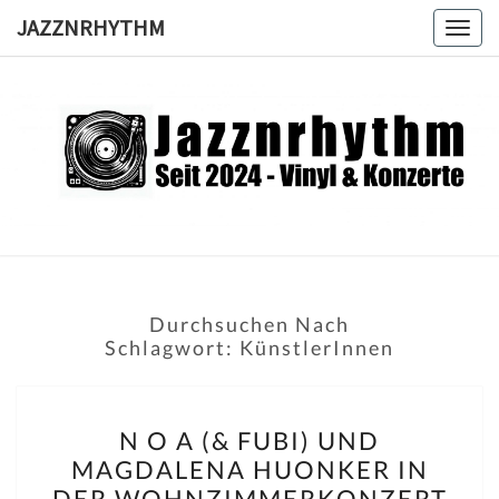
Skip
JAZZNRHYTHM
Togg
to
navig
content
JAZZNRH
Seit
2024 –
Vinyl &
Konzerte
Durchsuchen Nach
Schlagwort:
KünstlerInnen
N
N O A (& FUBI) UND
O
MAGDALENA HUONKER IN
A
DER WOHNZIMMERKONZERT