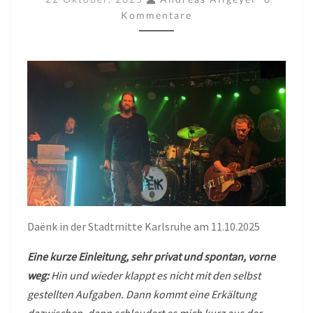
(11.10.2025)
Kommentare
–
ESKORZO
IM
TOLLHAUS
(18.10.2025)
Daënk in der Stadtmitte Karlsruhe am 11.10.2025
Eine kurze Einleitung, sehr privat und spontan, vorne
weg:
Hin und wieder klappt es nicht mit den selbst
gestellten Aufgaben. Dann kommt eine Erkältung