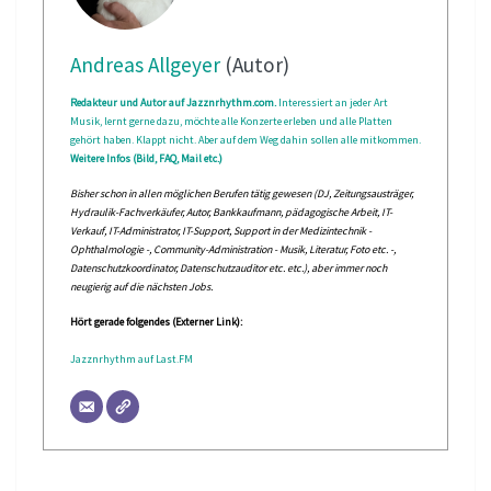
Andreas Allgeyer
(Autor)
Redakteur und Autor auf Jazznrhythm.com.
Interessiert an jeder Art
Musik, lernt gerne dazu, möchte alle Konzerte erleben und alle Platten
gehört haben. Klappt nicht. Aber auf dem Weg dahin sollen alle mitkommen.
Weitere Infos (Bild, FAQ, Mail etc.)
Bisher schon in allen möglichen Berufen tätig gewesen (DJ, Zeitungsausträger,
Hydraulik-Fachverkäufer, Autor, Bankkaufmann, pädagogische Arbeit, IT-
Verkauf, IT-Administrator, IT-Support, Support in der Medizintechnik -
Ophthalmologie -, Community-Administration - Musik, Literatur, Foto etc. -,
Datenschutzkoordinator, Datenschutzauditor etc. etc.), aber immer noch
neugierig auf die nächsten Jobs.
Hört gerade folgendes (Externer Link):
Jazznrhythm auf Last.FM