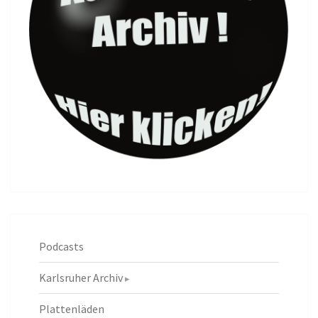
Podcasts
Karlsruher Archiv
Plattenläden