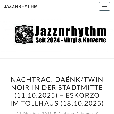
Skip
JAZZNRHYTHM
Toggl
to
content
JAZZNRH
Seit
2024 –
Vinyl &
Konzerte
NACHTRAG:
NACHTRAG: DAËNK/TWIN
DAËNK/TWIN
NOIR IN DER STADTMITTE
NOIR
(11.10.2025) – ESKORZO
IN
DER
IM TOLLHAUS (18.10.2025)
STADTMITTE
Komment
22 Oktober, 2025
Andreas Allgeyer
0