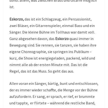
sonst allem, was zwischen Brass und Gitarre möglich
ist.
Eskorzo,
das ist ein Schlagzeug, ein Percussionist,
zwei Bläser, ein Gitarrenspieler, einmal Bass und ein
Sänger. Die kleine Bühne im Tollhaus war damit voll.
Ganz abgesehen davon, das
Eskorzo
quasi immer in
Bewegung sind. Sie rennen, sie tanzen, sie haben ihre
eigene Choreographie, sie springen ins Publkum –
kurz, die Show ist energiegeladen, packend, wild und
nimmt alle ab der ersten Minute mit. Das ist die
Regel, das ist das Muss. So geht das aus.
Allen voran ein Sänger, bärtig, bunt und entschlossen,
der es immer wieder schaffte, die Menge vor der Bühne
aufzufordern. Er sang, er sprach, er rief, er brummte
und tappte, er flirtete – während die restliche Band,