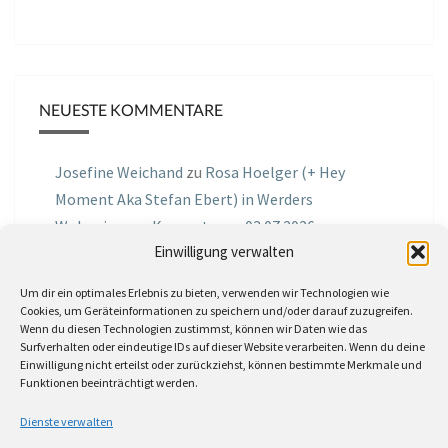
NEUESTE KOMMENTARE
Josefine Weichand
zu
Rosa Hoelger (+ Hey
Moment Aka Stefan Ebert) in Werders
Wohnzimmer Konzerte am 03.07.2026
Einwilligung verwalten
Jochen Spektralometer
zu
Jazznrhythms
Um dir ein optimales Erlebnis zu bieten, verwenden wir Technologien wie
Podcast Nr.01 vom 08.09.2025 mit Joe Astray
Cookies, um Geräteinformationen zu speichern und/oder darauf zuzugreifen.
Wenn du diesen Technologien zustimmst, können wir Daten wie das
MIRI IN THE GREEN
zu
Miri in the Green in der
Surfverhalten oder eindeutige IDs auf dieser Website verarbeiten. Wenn du deine
Einwilligung nicht erteilst oder zurückziehst, können bestimmte Merkmale und
Hemingway Lounge, am 30.05.2026
Funktionen beeinträchtigt werden.
Jörg Thurath
zu
Rene Lober
Dienste verwalten