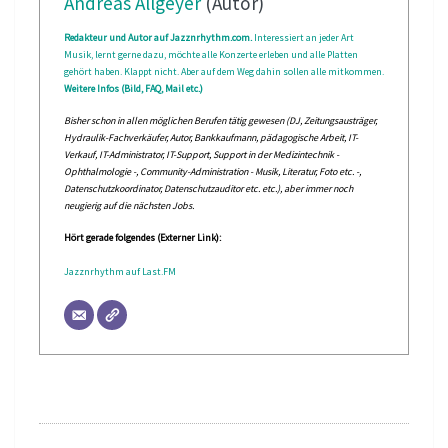
Andreas Allgeyer
(Autor)
Redakteur und Autor auf Jazznrhythm.com.
Interessiert an jeder Art
Musik, lernt gerne dazu, möchte alle Konzerte erleben und alle Platten
gehört haben. Klappt nicht. Aber auf dem Weg dahin sollen alle mitkommen.
Weitere Infos (Bild, FAQ, Mail etc.)
Bisher schon in allen möglichen Berufen tätig gewesen (DJ, Zeitungsausträger,
Hydraulik-Fachverkäufer, Autor, Bankkaufmann, pädagogische Arbeit, IT-
Verkauf, IT-Administrator, IT-Support, Support in der Medizintechnik -
Ophthalmologie -, Community-Administration - Musik, Literatur, Foto etc. -,
Datenschutzkoordinator, Datenschutzauditor etc. etc.), aber immer noch
neugierig auf die nächsten Jobs.
Hört gerade folgendes (Externer Link):
Jazznrhythm auf Last.FM