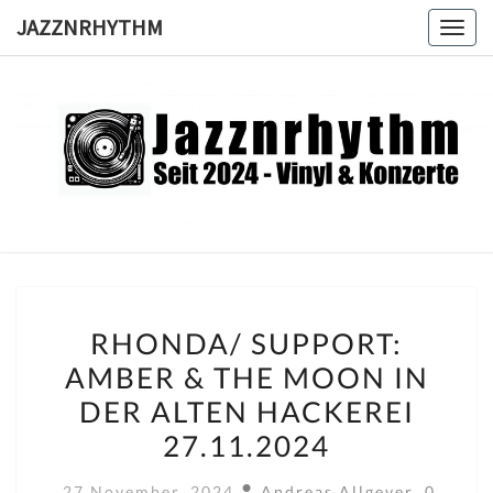
Skip
JAZZNRHYTHM
Toggl
to
content
JAZZNRH
Seit
2024 –
Vinyl &
Konzerte
RHONDA/
RHONDA/ SUPPORT:
SUPPORT:
AMBER & THE MOON IN
AMBER
DER ALTEN HACKEREI
&
THE
27.11.2024
MOON
Kommen
27 November, 2024
Andreas Allgeyer
0