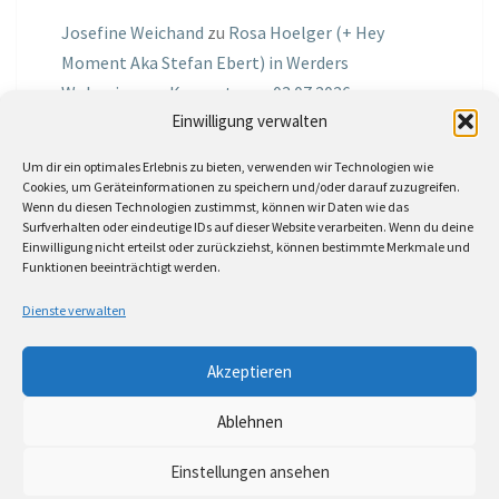
Josefine Weichand
zu
Rosa Hoelger (+ Hey
Moment Aka Stefan Ebert) in Werders
Wohnzimmer Konzerte am 03.07.2026
Einwilligung verwalten
Jochen Spektralometer
zu
Jazznrhythms
Um dir ein optimales Erlebnis zu bieten, verwenden wir Technologien wie
Podcast Nr.01 vom 08.09.2025 mit Joe Astray
Cookies, um Geräteinformationen zu speichern und/oder darauf zuzugreifen.
Wenn du diesen Technologien zustimmst, können wir Daten wie das
MIRI IN THE GREEN
zu
Miri in the Green in der
Surfverhalten oder eindeutige IDs auf dieser Website verarbeiten. Wenn du deine
Einwilligung nicht erteilst oder zurückziehst, können bestimmte Merkmale und
Hemingway Lounge, am 30.05.2026
Funktionen beeinträchtigt werden.
Jörg Thurath
zu
Rene Lober
Dienste verwalten
Molle
zu
Interview mit dem Vinylexpress zum
Akzeptieren
8ten Vinylflohmarkt am 16.05.2026
Ablehnen
Einstellungen ansehen